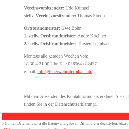
Vereinsvorsitzender:
Udo Kümpel
stellv. Vereinsvorsitzender:
Thomas Simon
Ortsbrandmeister:
Uwe Bohn
1. stellv. Ortsbrandmeister:
Andre Kirchner
2. stellv. Ortsbrandmeister:
Torsten Leimbach
Montags alle geraden Wochen von:
18:30 – 21:00 Uhr Tel.: 036964 / 82437
e-mail:
info@feuerwehr-dermbach.de
Mit dem Absenden des Kontaktformulars erklären Sie sich
finden Sie in der Datenschutzerklärung).
Copyright © 2026 Stützpunktfeuerwehr Dermbach
–
OnePress
Theme
Für Ihren Datenschutz ist die Datenweitergabe an Drittanbieter deaktiviert. Akzep