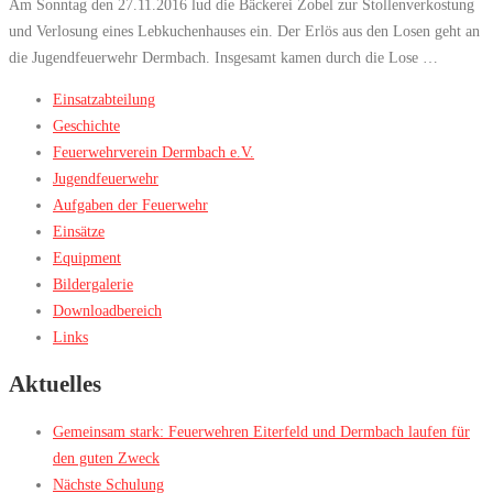
Am Sonntag den 27.11.2016 lud die Bäckerei Zobel zur Stollenverkostung
und Verlosung eines Lebkuchenhauses ein. Der Erlös aus den Losen geht an
die Jugendfeuerwehr Dermbach. Insgesamt kamen durch die Lose …
Einsatzabteilung
Geschichte
Feuerwehrverein Dermbach e.V.
Jugendfeuerwehr
Aufgaben der Feuerwehr
Einsätze
Equipment
Bildergalerie
Downloadbereich
Links
Aktuelles
Gemeinsam stark: Feuerwehren Eiterfeld und Dermbach laufen für
den guten Zweck
Nächste Schulung